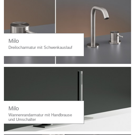
Milo
Dreilocharmatur mit Schwenkauslauf
Milo
Wannenrandarmatur mit Handbrause
und Umschalter