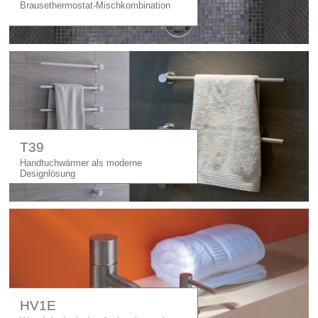
Brausethermostat-Mischkombination
T39
Handtuchwärmer als moderne
Designlösung
HV1E