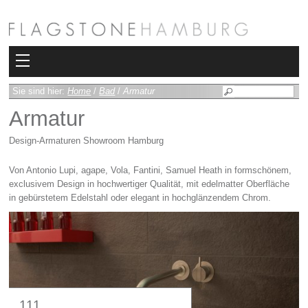
Kollektionen
Sie sind hier:
Home
/
Bad
/
Armatur
Armatur
Bad
Design-Armaturen Showroom Hamburg
Heizkörper
Von Antonio Lupi, agape, Vola, Fantini, Samuel Heath in formschönem,
Fliesen
exclusivem Design in hochwertiger Qualität, mit edelmatter Oberfläche
in gebürstetem Edelstahl oder elegant in hochglänzendem Chrom.
Sauna und Hamam
Kamin
Rimadesio
111