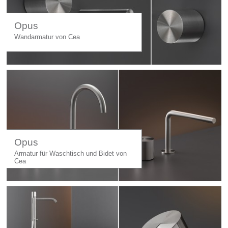
Opus
Wandarmatur von Cea
Opus
Armatur für Waschtisch und Bidet von
Cea