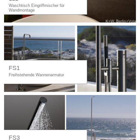
Licht
Waschtisch Eingriffmischer für
Wandmontage
Carl Hansen
Outlet
Unternehmen
FS1
Freihstehende Wannenarmatur
FS3