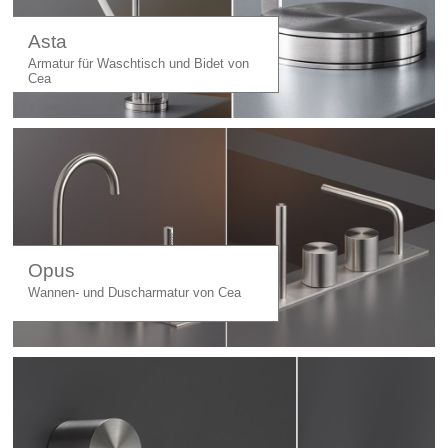
Asta
Armatur für Waschtisch und Bidet von
Cea
Opus
Wannen- und Duscharmatur von Cea