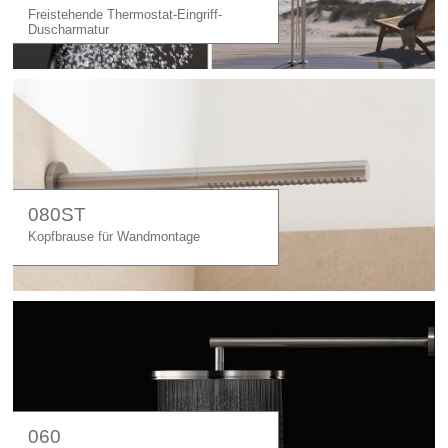
Freistehende Thermostat-Eingriff-
Duscharmatur
080ST
Kopfbrause für Wandmontage
060