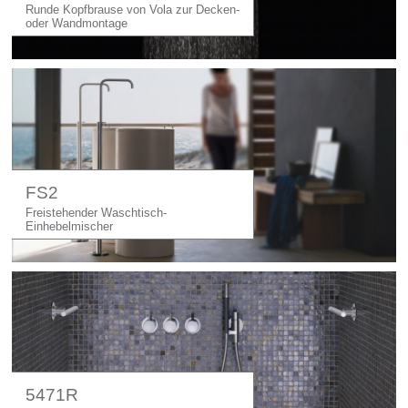
Runde Kopfbrause von Vola zur Decken-
oder Wandmontage
FS2
Freistehender Waschtisch-
Einhebelmischer
5471R