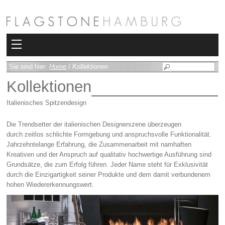
Kollektionen
Sie sind hier:
Home
/
Kollektionen
Kollektionen
Bad
Italienisches Spitzendesign
Heizkörper
Die Trendsetter der italienischen Designerszene überzeugen
Fliesen
durch zeitlos schlichte Formgebung und anspruchsvolle Funktionalität.
Jahrzehntelange Erfahrung, die Zusammenarbeit mit namhaften
Kreativen und der Anspruch auf qualitativ hochwertige Ausführung sind
Sauna und Hamam
Grundsätze, die zum Erfolg führen. Jeder Name steht für Exklusivität
durch die Einzigartigkeit seiner Produkte und dem damit verbundenem
Kamin
hohen Wiedererkennungswert.
Rimadesio