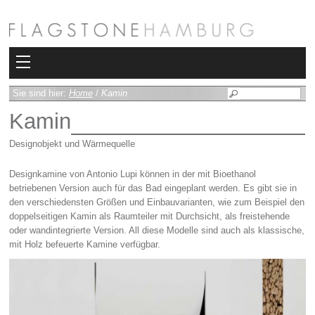
Kollektionen
Sie sind hier:
Home
/
Kamin
Kamin
Bad
Designobjekt und Wärmequelle
Heizkörper
Designkamine von Antonio Lupi können in der mit Bioethanol
Fliesen
betriebenen Version auch für das Bad eingeplant werden. Es gibt sie in
den verschiedensten Größen und Einbauvarianten, wie zum Beispiel den
doppelseitigen Kamin als Raumteiler mit Durchsicht, als freistehende
Sauna und Hamam
oder wandintegrierte Version. All diese Modelle sind auch als klassische,
mit Holz befeuerte Kamine verfügbar.
Kamin
Rimadesio