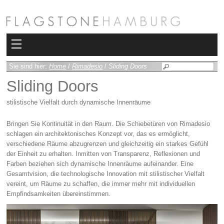
Kollektionen
Sie sind hier:
Home
/
Rimadesio
/
Sliding Doors
Sliding Doors
Bad
stilistische Vielfalt durch dynamische Innenräume
Heizkörper
Bringen Sie Kontinuität in den Raum. Die Schiebetüren von Rimadesio
Fliesen
schlagen ein architektonisches Konzept vor, das es ermöglicht,
verschiedene Räume abzugrenzen und gleichzeitig ein starkes Gefühl
der Einheit zu erhalten. Inmitten von Transparenz, Reflexionen und
Sauna und Hamam
Farben beziehen sich dynamische Innenräume aufeinander. Eine
Gesamtvision, die technologische Innovation mit stilistischer Vielfalt
Kamin
vereint, um Räume zu schaffen, die immer mehr mit individuellen
Empfindsamkeiten übereinstimmen.
Rimadesio