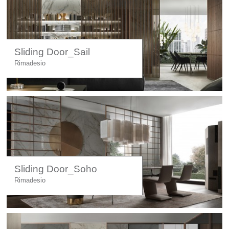
Licht
Carl Hansen
Outlet
Sliding Door_Sail
Rimadesio
Unternehmen
Sliding Door_Soho
Rimadesio