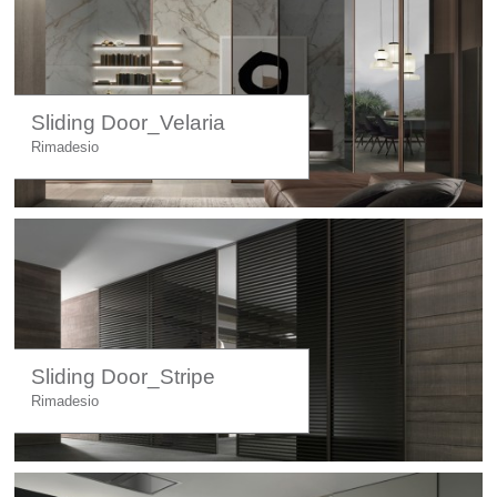
Sliding Door_Velaria
Rimadesio
Sliding Door_Stripe
Rimadesio