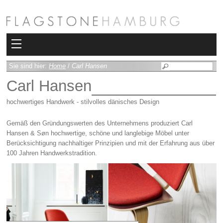
Kollektionen
Sie sind hier:
Home
/
Carl Hansen
Carl Hansen
Bad
hochwertiges Handwerk - stilvolles dänisches Design
Heizkörper
Gemäß den Gründungswerten des Unternehmens produziert Carl
Fliesen
Hansen & Søn hochwertige, schöne und langlebige Möbel unter
Berücksichtigung nachhaltiger Prinzipien und mit der Erfahrung aus über
100 Jahren Handwerkstradition.
Sauna und Hamam
Kamin
Rimadesio