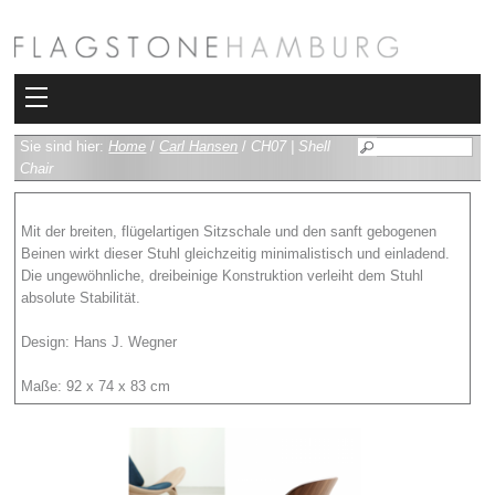
Kollektionen
Sie sind hier:
Home
/
Carl Hansen
/
CH07 | Shell
Chair
Bad
Mit der breiten, flügelartigen Sitzschale und den sanft gebogenen
Heizkörper
Beinen wirkt dieser Stuhl gleichzeitig minimalistisch und einladend.
Die ungewöhnliche, dreibeinige Konstruktion verleiht dem Stuhl
Fliesen
absolute Stabilität.
Sauna und Hamam
Design: Hans J. Wegner
Maße: 92 x 74 x 83 cm
Kamin
Rimadesio