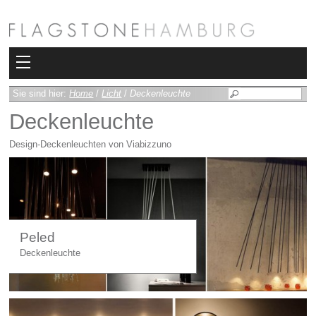
Kollektionen
Sie sind hier:
Home
/
Licht
/
Deckenleuchte
Deckenleuchte
Bad
Design-Deckenleuchten von Viabizzuno
Heizkörper
Fliesen
Sauna und Hamam
Peled
Kamin
Deckenleuchte
Rimadesio