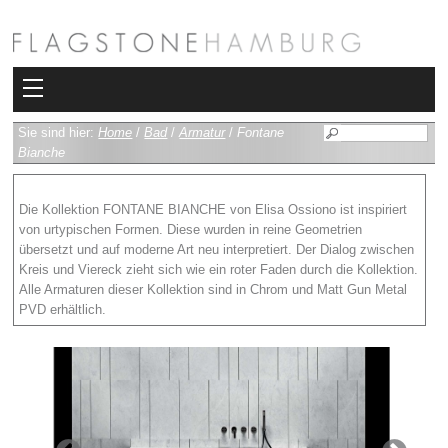
Kollektionen
Sie sind hier:
Home
/
Bad
/
Armatur
/
Fontane
Bianche
Bad
Die Kollektion FONTANE BIANCHE von Elisa Ossiono ist inspiriert
Heizkörper
von urtypischen Formen. Diese wurden in reine Geometrien
übersetzt und auf moderne Art neu interpretiert. Der Dialog zwischen
Fliesen
Kreis und Viereck zieht sich wie ein roter Faden durch die Kollektion.
Alle Armaturen dieser Kollektion sind in Chrom und Matt Gun Metal
Sauna und Hamam
PVD erhältlich.
Kamin
Rimadesio