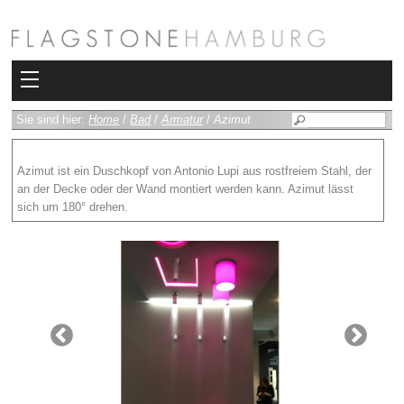
Kollektionen
Sie sind hier:
Home
/
Bad
/
Armatur
/
Azimut
Bad
Azimut ist ein Duschkopf von Antonio Lupi aus rostfreiem Stahl, der
an der Decke oder der Wand montiert werden kann. Azimut lässt
Heizkörper
sich um 180° drehen.
Fliesen
Sauna und Hamam
Kamin
Rimadesio