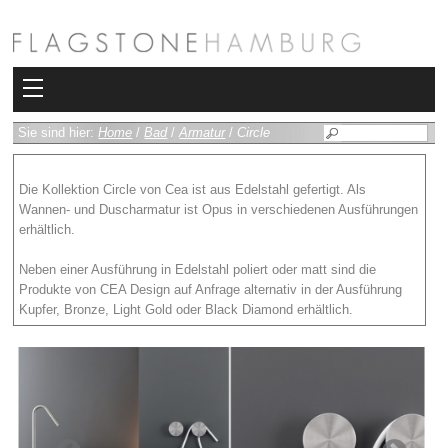
Kollektionen
Sie sind hier:
Home
/
Bad
/
Armatur
/
Circle
Bad
Die Kollektion Circle von Cea ist aus Edelstahl gefertigt. Als
Wannen- und Duscharmatur ist Opus in verschiedenen Ausführungen
Heizkörper
erhältlich.
Fliesen
Neben einer Ausführung in Edelstahl poliert oder matt sind die
Produkte von CEA Design auf Anfrage alternativ in der Ausführung
Sauna und Hamam
Kupfer, Bronze, Light Gold oder Black Diamond erhältlich.
Kamin
Rimadesio