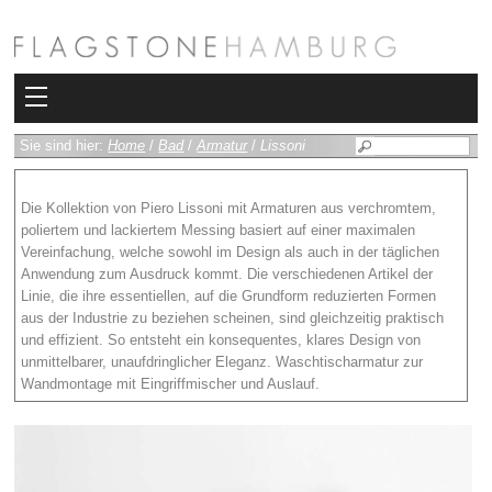
Kollektionen
Sie sind hier:
Home
/
Bad
/
Armatur
/
Lissoni
Bad
Die Kollektion von Piero Lissoni mit Armaturen aus verchromtem,
poliertem und lackiertem Messing basiert auf einer maximalen
Heizkörper
Vereinfachung, welche sowohl im Design als auch in der täglichen
Anwendung zum Ausdruck kommt. Die verschiedenen Artikel der
Fliesen
Linie, die ihre essentiellen, auf die Grundform reduzierten Formen
aus der Industrie zu beziehen scheinen, sind gleichzeitig praktisch
Sauna und Hamam
und effizient. So entsteht ein konsequentes, klares Design von
unmittelbarer, unaufdringlicher Eleganz. Waschtischarmatur zur
Wandmontage mit Eingriffmischer und Auslauf.
Kamin
Rimadesio