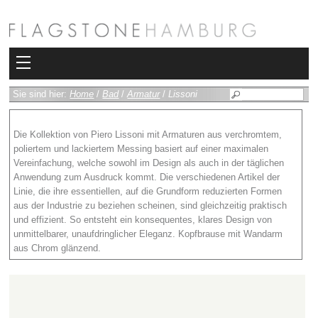
Kollektionen
Sie sind hier:
Home
/
Bad
/
Armatur
/
Lissoni
Bad
Die Kollektion von Piero Lissoni mit Armaturen aus verchromtem,
poliertem und lackiertem Messing basiert auf einer maximalen
Heizkörper
Vereinfachung, welche sowohl im Design als auch in der täglichen
Anwendung zum Ausdruck kommt. Die verschiedenen Artikel der
Fliesen
Linie, die ihre essentiellen, auf die Grundform reduzierten Formen
aus der Industrie zu beziehen scheinen, sind gleichzeitig praktisch
Sauna und Hamam
und effizient. So entsteht ein konsequentes, klares Design von
unmittelbarer, unaufdringlicher Eleganz. Kopfbrause mit Wandarm
aus Chrom glänzend.
Kamin
Rimadesio