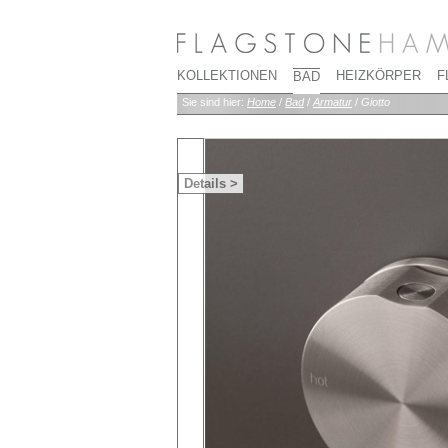
KOLLEKTIONEN
HEIZKÖRPER
F
BAD
Sie sind hier:
Home
/
Bad
/
Armatur
/
Giotto
Details >