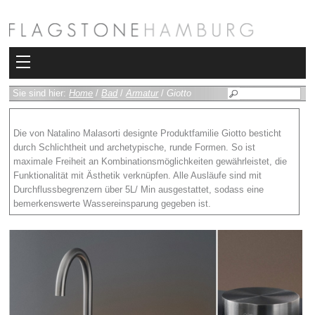
Kollektionen
Sie sind hier:
Home
/
Bad
/
Armatur
/
Giotto
Bad
Die von Natalino Malasorti designte Produktfamilie Giotto besticht
durch Schlichtheit und archetypische, runde Formen. So ist
Heizkörper
maximale Freiheit an Kombinationsmöglichkeiten gewährleistet, die
Funktionalität mit Ästhetik verknüpfen. Alle Ausläufe sind mit
Fliesen
Durchflussbegrenzern über 5L/ Min ausgestattet, sodass eine
bemerkenswerte Wassereinsparung gegeben ist.
Sauna und Hamam
Kamin
Rimadesio