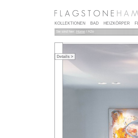
KOLLEKTIONEN
BAD
HEIZKÖRPER
F
Sie sind hier:
Home
/
H2o
Details >