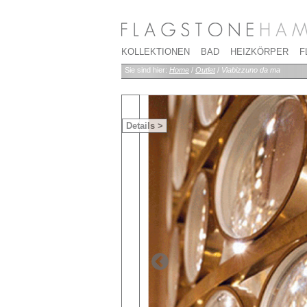
KOLLEKTIONEN
BAD
HEIZKÖRPER
F
Sie sind hier:
Home
/
Outlet
/
Viabizzuno da ma
Details >