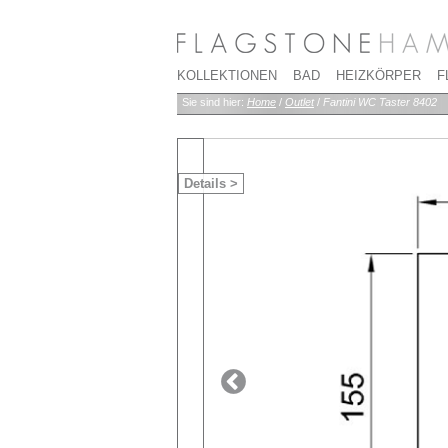
KOLLEKTIONEN
BAD
HEIZKÖRPER
F
Sie sind hier:
Home
/
Outlet
/
Fantini WC Taster 8402
Details >