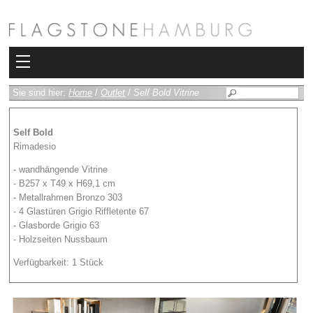
Kollektionen
Sie sind hier:
Home
/
Outlet
/
Self Bold Vitrine
Bad
Self Bold
Rimadesio
Heizkörper
- wandhängende Vitrine
- B257 x T49 x H69,1 cm
Fliesen
- Metallrahmen Bronzo 303
- 4 Glastüren Grigio Riffletente 67
Sauna und Hamam
- Glasborde Grigio 63
- Holzseiten Nussbaum
Kamin
Verfügbarkeit: 1 Stück
Rimadesio