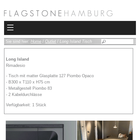
Kollektionen
Sie sind hier:
Home
/
Outlet
/
Long Island Tisch
Bad
Long Island
Rimadesio
Heizkörper
- Tisch mit matter Glasplatte 127 Piombo Opaco
- B300 x T110 x H75 cm
Fliesen
- Metallgestell Piombo 83
- 2 Kabeldurchlässe
Sauna und Hamam
Verfügbarkeit: 1 Stück
Kamin
Rimadesio