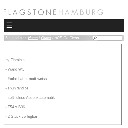
Kollektionen
Sie sind hier:
Home
/
Outlet
/
APP Go Clean
Bad
by Flaminia
Heizkörper
- Wand WC
Fliesen
- Farbe Latte- matt weiss
- spühlrandlos
Sauna und Hamam
- soft -close Absenkautomatik
Kamin
- T54 x B36
Rimadesio
- 2 Stück verfügbar