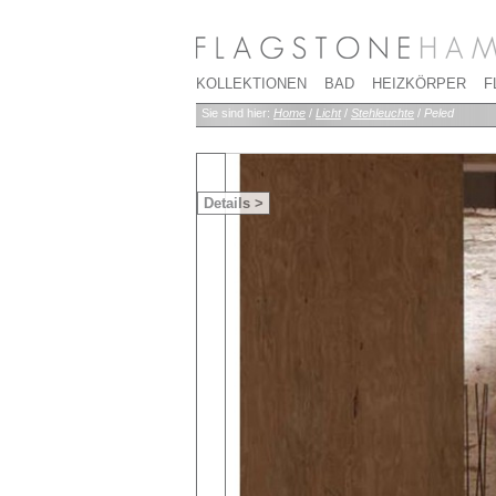
KOLLEKTIONEN
BAD
HEIZKÖRPER
F
Sie sind hier:
Home
/
Licht
/
Stehleuchte
/
Peled
Details >