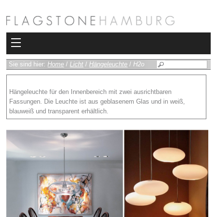
Kollektionen
Sie sind hier:
Home
/
Licht
/
Hängeleuchte
/
H2o
Bad
Hängeleuchte für den Innenbereich mit zwei ausrichtbaren
Fassungen. Die Leuchte ist aus geblasenem Glas und in weiß,
Heizkörper
blauweiß und transparent erhältlich.
Fliesen
Sauna und Hamam
Kamin
Rimadesio