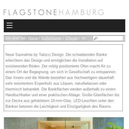
Kollektionen
Sie sind hier:
Home
/
Kollektionen
/
Effegibi
/
Air
Bad
Neue Saunalinie by Talocci Design. Die schwebenden Bänke
erleichtern das Design und ermöglichen die Installation auf
Heizkörper
existierenden Böden. Der mittig positionierte Ofen macht Air zu
einem Ort der Begegnung, um sich in Gesellschaft zu entspannen.
Fliesen
Das Innere und die Wände bestehen aus hochwertigem dauerhaft
sehr resistentem Espenholz aus Litauen, naturbelassen oder
Sauna und Hamam
thermisch behandelt. Die Bankflächen werden außerhalb zu einem
Handtuchhalter und einer praktischen Ablage. Große Glasflächen bis
zur Decke aus gehärtetem 10-mm-Glas. LED-Leuchten unter den
Kamin
Bänken betonen die Leichtigkeit und Einzigartigkeit des Raums.
Rimadesio