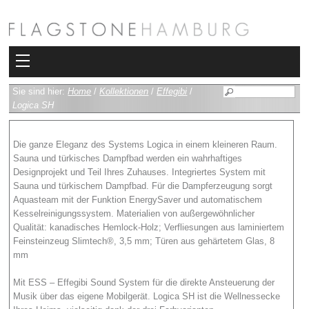
Kollektionen
Sie sind hier:
Home
/
Kollektionen
/
Effegibi
/
Logica SH
Bad
Die ganze Eleganz des Systems Logica in einem kleineren Raum.
Heizkörper
Sauna und türkisches Dampfbad werden ein wahrhaftiges
Designprojekt und Teil Ihres Zuhauses. Integriertes System mit
Fliesen
Sauna und türkischem Dampfbad. Für die Dampferzeugung sorgt
Aquasteam mit der Funktion EnergySaver und automatischem
Sauna und Hamam
Kesselreinigungssystem. Materialien von außergewöhnlicher
Qualität: kanadisches Hemlock-Holz; Verfliesungen aus laminiertem
Feinsteinzeug Slimtech®, 3,5 mm; Türen aus gehärtetem Glas, 8
Kamin
mm
Rimadesio
Mit ESS – Effegibi Sound System für die direkte Ansteuerung der
Musik über das eigene Mobilgerät. Logica SH ist die Wellnessecke