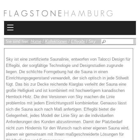
Kollektionen
Sie sind hier:
Home
/
Kollektionen
/
Effegibi
/
Sky
Bad
Sky ist eine zertifizierte Saunalinie, entworfen von Talocci Design für
Effegibi, der sorgfältige Technologie und Designstudien zugrunde
Heizkörper
liegen. Die schlichte Formgebung hat die Sauna in einen
Einrichtungsgegenstand verwandelt, der sich optisch in jede Stilwelt
Fliesen
fügt. Das bis zur Decke reichende Klarglas verleiht der Sauna eine
große Helligkeit und ist kombiniert mit hochwertigem kanadischen
Sauna und Hamam
Hemlock-Holz. Die drei Versionen von Sky machen die Linie
problemlos mit jedem Einrichtungsstil kombinierbar. Genauso lässt
sich die Sauna auch nach Maß anfertigen. Effegibi bietet die
Kamin
Gelegenheit, jedes Modell der Linie Sky an die individuellen
Anforderungen des Kunden abzustimmen. Damit der Platzbedarf
Rimadesio
nicht zum Hindernis für den Wunsch nach einer eigenen Sauna wird,
planen wir gemeinsam mit Ihnen maßgeschneiderte Lösungen für