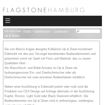
Kollektionen
Sie sind hier:
Home
/
Kollektionen
/
Ceadesign
/
Up & Down
Bad
Die von Marcio Kogan designte Kollektion Up & Down kombiniert
Heizkörper
Edelstahl mit den aus Tecnogel bestehenden Bedienelementen und
präsentiert somit ein Spiel mit Form und Material, das zu neuen
Fliesen
Qualitäten führt.
Als Waschtisch- und Bidet-Armatur ist Up & Down als
Sauna und Hamam
hydroprogressiver Ein- und Zweilochmischer oder als
Dreilochmischer mit zwei einzelnen Bedienhebeln erhältlich.
Kamin
Neben einer Ausführung in Edelstahl poliert oder matt sind die
Produkte von CEA Design auf Anfrage alternativ in der Ausführung
Rimadesio
Kupfer, Bronze, Light Gold oder Black Diamond erhältlich. Die
Bedienelemente von Up & Down sind in anthrazitgrau, seidengrau