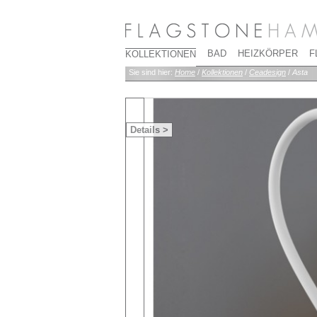
BAD
HEIZKÖRPER
F
KOLLEKTIONEN
Sie sind hier:
Home
/
Kollektionen
/
Ceadesign
/
Asta
Details >