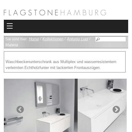
Kollektionen
Sie sind hier:
Home
/
Kollektionen
/
Antonio Lupi
/
Materia
Bad
Waschbeckenunterschrank aus Multiplex und wasserresistentem
Heizkörper
verleimten Echtholzfunier mit lackierten Frontauszügen.
Fliesen
Sauna und Hamam
Kamin
Rimadesio