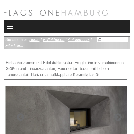
Kollektionen
Sie sind hier:
Home
/
Kollektionen
/
Antonio Lupi
/
Filoskema
Bad
Einbauholzkamin mit Edelstahlstruktur. Es gibt ihn in verschiedenen
Heizkörper
Größen und Einbauvarianten, Feuerfester Boden mit hohem
Tonerdeanteil. Horizontal aufklappbare Keramikglastür.
Fliesen
Sauna und Hamam
Kamin
Rimadesio