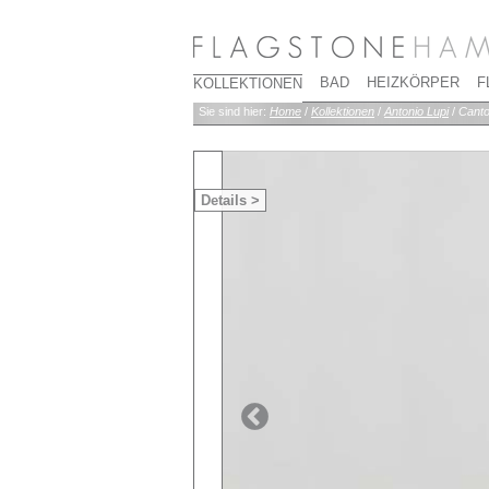
BAD
HEIZKÖRPER
F
KOLLEKTIONEN
Sie sind hier:
Home
/
Kollektionen
/
Antonio Lupi
/
Canto
Details >