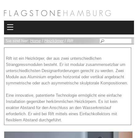
Kollektionen
Sie sind hier:
Home
/
Heizkörper
/
Rift
Bad
Rift ist ein Heizkörper, der aus zwei unterschiedlichen
Strangpressmodulen besteht. Er ist modular zusammensetzbar um
Heizkörper
unterschiedlichsten Designanforderungen gerecht zu werden. Zwei
Module aus Aluminium ergeben horizontal oder vertikal angebracht
Fliesen
symmetrische oder auch asymmetrische skulptorale Kompositionen.
Sauna und Hamam
Eine innovative, patentierte Technologie ermöglicht eine einfache
Installation gegenüber herkömmlichen Heizkörpern. Es ist kein
exakter Abstand für den Anschluss an den Wasserkreislauf
Kamin
erforderlich. Er wird bei Rift mittels eines Einfachkollektors mit
flexiblem Abstand durchgeführt.
Rimadesio