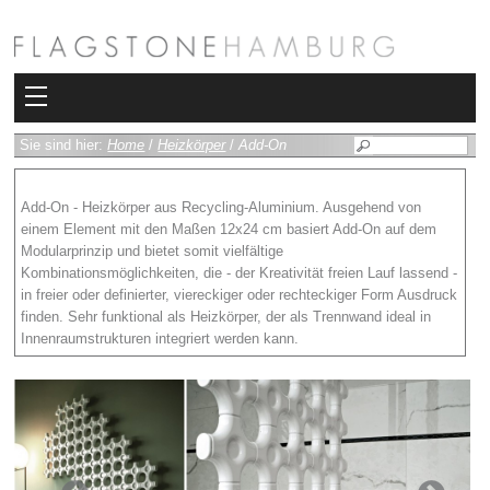
Kollektionen
Sie sind hier:
Home
/
Heizkörper
/
Add-On
Bad
Add-On - Heizkörper aus Recycling-Aluminium. Ausgehend von
einem Element mit den Maßen 12x24 cm basiert Add-On auf dem
Heizkörper
Modularprinzip und bietet somit vielfältige
Kombinationsmöglichkeiten, die - der Kreativität freien Lauf lassend -
Fliesen
in freier oder definierter, viereckiger oder rechteckiger Form Ausdruck
finden. Sehr funktional als Heizkörper, der als Trennwand ideal in
Sauna und Hamam
Innenraumstrukturen integriert werden kann.
Kamin
Rimadesio