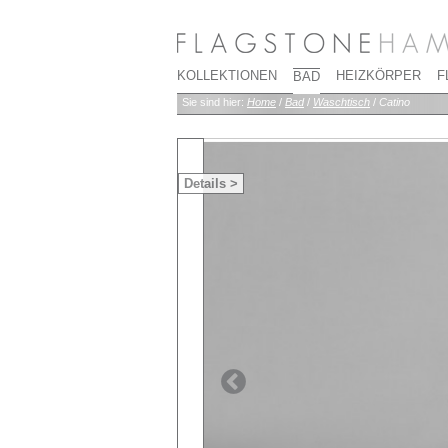
KOLLEKTIONEN
HEIZKÖRPER
F
BAD
Sie sind hier:
Home
/
Bad
/
Waschtisch
/
Catino
Details >