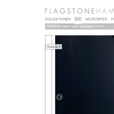
KOLLEKTIONEN
HEIZKÖRPER
F
BAD
Sie sind hier:
Home
/
Bad
/
Waschtisch
/
AGO3
Details >